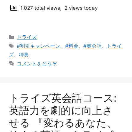
1,027 total views, 2 views today
カ
トライズ
テ
タ
#割引キャンペーン
、
#料金
、
#英会話
、
トライ
ゴ
グ
ズ
、
特典
リ
コメントをどうぞ
ー
トライズ英会話コース:
英語力を劇的に向上さ
せる 『変わるあなた、