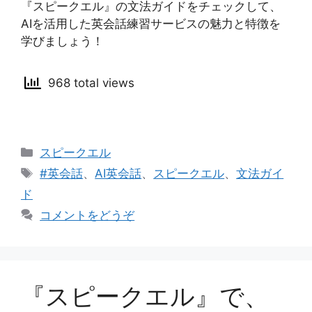
『スピークエル』の文法ガイドをチェックして、
AIを活用した英会話練習サービスの魅力と特徴を
学びましょう！
968 total views
カ
スピークエル
テ
タ
#英会話
、
AI英会話
、
スピークエル
、
文法ガイ
ゴ
グ
ド
リ
コメントをどうぞ
ー
『スピークエル』で、