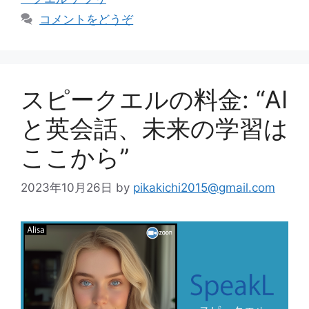
リ
コメントをどうぞ
ー
スピークエルの料金: “AI
と英会話、未来の学習は
ここから”
2023年10月26日
by
pikakichi2015@gmail.com