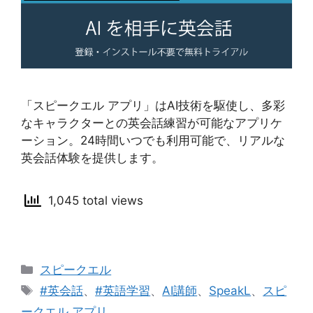
「スピークエル アプリ」はAI技術を駆使し、多彩
なキャラクターとの英会話練習が可能なアプリケ
ーション。24時間いつでも利用可能で、リアルな
英会話体験を提供します。
1,045 total views
カ
スピークエル
テ
タ
#英会話
、
#英語学習
、
AI講師
、
SpeakL
、
スピ
ゴ
グ
ークエル アプリ