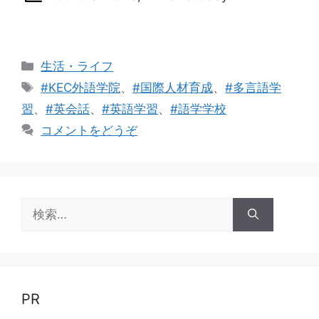
カ
生活・ライフ
テ
タ
#KEC外語学院
、
#国際人材育成
、
#多言語学
ゴ
グ
習
、
#英会話
、
#英語学習
、
#語学学校
リ
コメントをどうぞ
ー
検
索:
PR