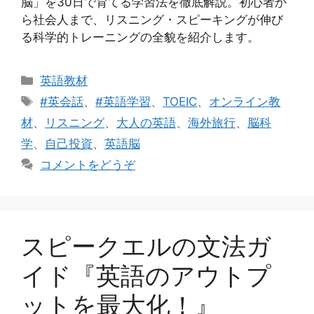
脳」を30日で育てる学習法を徹底解説。初心者か
ら社会人まで、リスニング・スピーキングが伸び
る科学的トレーニングの全貌を紹介します。
カ
英語教材
テ
タ
#英会話
、
#英語学習
、
TOEIC
、
オンライン教
ゴ
グ
材
、
リスニング
、
大人の英語
、
海外旅行
、
脳科
リ
学
、
自己投資
、
英語脳
ー
コメントをどうぞ
スピークエルの文法ガ
イド『英語のアウトプ
ットを最大化！』