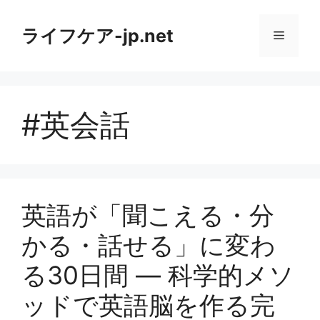
コ
ン
ライフケア-jp.net
メ
テ
ン
ニ
ツ
へ
#英会話
ス
ュ
キ
ッ
ー
プ
英語が「聞こえる・分
かる・話せる」に変わ
る30日間 ― 科学的メソ
ッドで英語脳を作る完