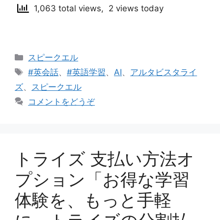
1,063 total views, 2 views today
カ
スピークエル
テ
タ
#英会話
、
#英語学習
、
AI
、
アルタビスタライ
ゴ
グ
ズ
、
スピークエル
リ
コメントをどうぞ
ー
トライズ 支払い方法オ
プション「お得な学習
体験を、もっと手軽