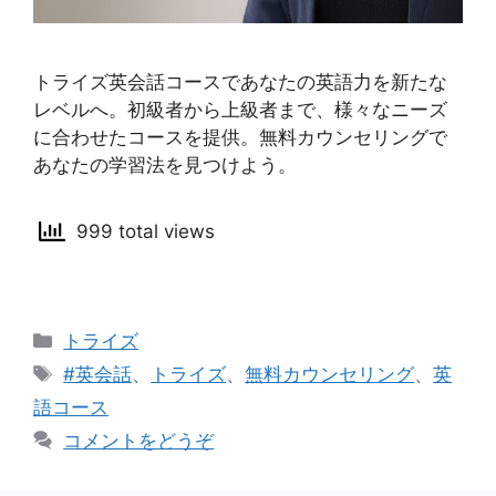
トライズ英会話コースであなたの英語力を新たな
レベルへ。初級者から上級者まで、様々なニーズ
に合わせたコースを提供。無料カウンセリングで
あなたの学習法を見つけよう。
999 total views
カ
トライズ
テ
タ
#英会話
、
トライズ
、
無料カウンセリング
、
英
ゴ
グ
語コース
リ
コメントをどうぞ
ー