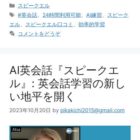
カ
スピークエル
テ
タ
#英会話
、
24時間利用可能
、
AI練習
、
スピーク
ゴ
グ
エル
、
スピークエル口コミ
、
効率的学習
リ
コメントをどうぞ
ー
AI英会話『スピークエ
ル』: 英会話学習の新し
い地平を開く
2023年10月20日
by
pikakichi2015@gmail.com