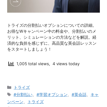
トライズの分割払いオプションについての詳細。
お得なWキャンペーン中の料金や、分割払いのメ
リット、シミュレーションの方法などを解説。経
済的な負担を感じずに、高品質な英会話レッスン
をスタートしましょう！
1,005 total views, 4 views today
カ
トライズ
テ
タ
#分割払い
、
#学習オプション
、
#英会話
、
キャ
ゴ
グ
ンペーン
、
トライズ
リ