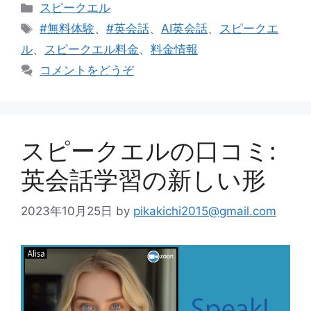
カ
スピークエル
テ
タ
#無料体験
、
#英会話
、
AI英会話
、
スピークエ
ゴ
グ
ル
、
スピークエル料金
、
料金情報
リ
コメントをどうぞ
ー
​スピークエルの口コミ:
英会話学習の新しい形
2023年10月25日
by
pikakichi2015@gmail.com