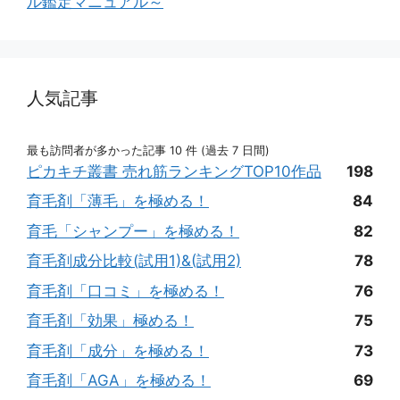
ル鑑定マニュアル～
人気記事
最も訪問者が多かった記事 10 件 (過去 7 日間)
ピカキチ叢書 売れ筋ランキングTOP10作品
198
育毛剤「薄毛」を極める！
84
育毛「シャンプー」を極める！
82
育毛剤成分比較(試用1)&(試用2)
78
育毛剤「口コミ」を極める！
76
育毛剤「効果」極める！
75
育毛剤「成分」を極める！
73
育毛剤「AGA」を極める！
69