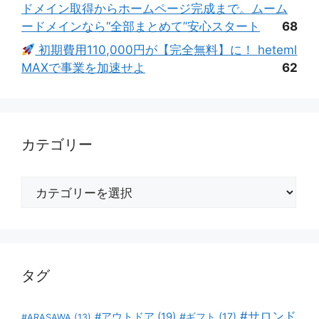
ドメイン取得からホームページ完成まで。ムーム
ードメインなら“全部まとめて”安心スタート
68
初期費用110,000円が【完全無料】に！ heteml
MAXで事業を加速せよ
62
カテゴリー
カ
テ
ゴ
リ
ー
タグ
#サロンド
#アウトドア
(19)
#ギフト
(17)
#ARASAWA
(13)