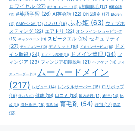
ロワイヤル
(27)
#初期脱毛
(17)
#チョコレート
(11)
#英会話
#英語学習
(26)
AI英会話
(22)
DNS設定
(17)
(11)
Etoren
ふわ姫
(63)
ウェブホ
ふわり
(19)
GMOペパボ
(12)
(11)
スティング
(22)
エアトリ
(22)
オンラインショッピング
スピークエル
(25)
セキュリティ
(16)
キャンペーン
(11)
(27)
ドメ
デメリット
(16)
テクノロジー
(10)
ドメインサービス
(10)
ドメイン管理
(34)
イン取得
(24)
フ
ドメイン移管
(11)
ィンジア
(23)
フィンジア初期脱毛
(21)
ヘアケア
(14)
ボイ
ムームードメイン
スレコーダー
(10)
(217)
ロリポップ
レビュー
(14)
レンタルサーバー
(16)
(19)
健康
(19)
口コミ
(18)
旅行
(14)
国内旅行
(12)
比
使い方
(9)
育毛剤
(54)
評判
(17)
海外旅行
(15)
防災
較
(11)
育毛
(9)
(12)