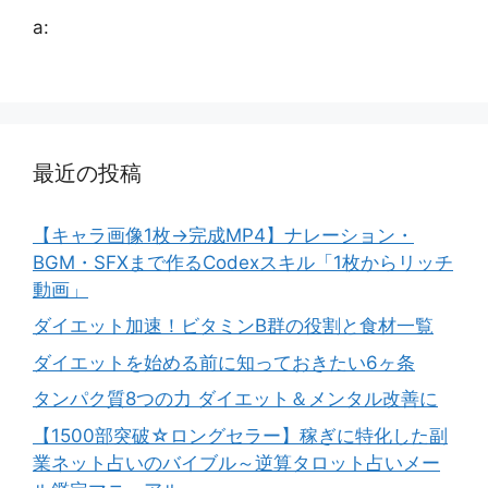
a:
最近の投稿
【キャラ画像1枚→完成MP4】ナレーション・
BGM・SFXまで作るCodexスキル「1枚からリッチ
動画」
ダイエット加速！ビタミンB群の役割と食材一覧
ダイエットを始める前に知っておきたい6ヶ条
タンパク質8つの力 ダイエット＆メンタル改善に
【1500部突破☆ロングセラー】稼ぎに特化した副
業ネット占いのバイブル～逆算タロット占いメー