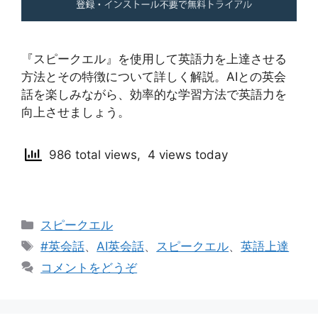
『スピークエル』を使用して英語力を上達させる
方法とその特徴について詳しく解説。AIとの英会
話を楽しみながら、効率的な学習方法で英語力を
向上させましょう。
986 total views, 4 views today
カ
スピークエル
テ
タ
#英会話
、
AI英会話
、
スピークエル
、
英語上達
ゴ
グ
コメントをどうぞ
リ
ー